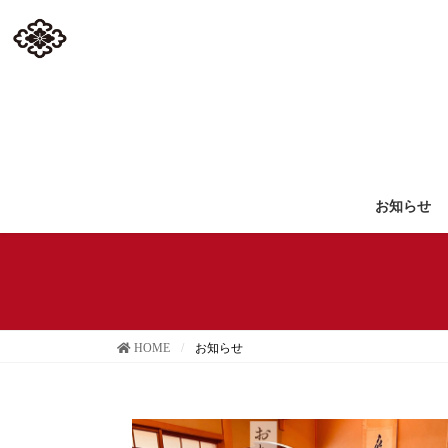
コ
ナ
ン
ビ
テ
ゲ
ン
ー
ツ
シ
へ
ョ
ス
ン
キ
に
ッ
移
お知らせ
プ
動
HOME
お知らせ