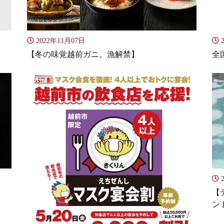
2022年11月07日
2
【冬の味覚越前ガニ。漁解禁】
全
2
【
ン