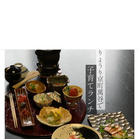
コ
ナ
ン
ビ
テ
ゲ
ン
ー
HOME
お知らせ
子育て中のママパパに特別ランチ
ツ
シ
へ
ョ
ス
ン
キ
に
ッ
移
プ
動