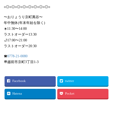
○◎○◎○◎○◎○◎○◎○◎○◎○
〜おりょうり京町萬谷〜
年中無休(年末年始を除く)
☀️11:30〜14:00
ラストオーダー13:30
🌙17:00〜21:00
ラストオーダー20:30
☎︎
0778-21-0080
〠越前市京町3丁目1-3
Facebook
twitter
Hatena
Pocket