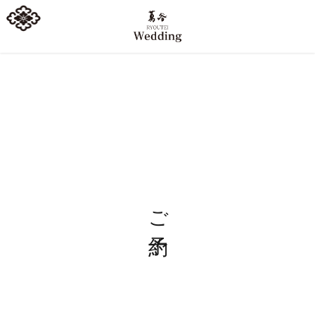
コ
ナ
ン
ビ
テ
ゲ
ン
ー
ツ
シ
へ
ョ
ス
ン
キ
に
ッ
移
プ
動
ご予約